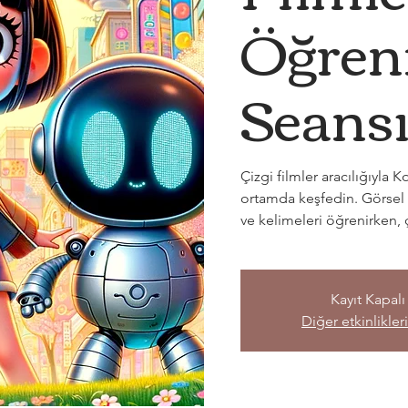
Öğre
Seansı
Çizgi filmler aracılığıyl
ortamda keşfedin. Görsel v
ve kelimeleri öğrenirken, ç
Kayıt Kapalı
Diğer etkinlikler