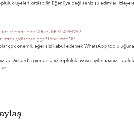
pluluk üyeleri katılabilir. Eğer üye değilseniz şu adımları izleye
ttps://forms.gle/aXRvgkMQ15X9EiVh9
: 
https://discord.gg/PJmVHmtbNP
lar çok önemli, eğer sizi kabul edersek WhatsApp topluluğuna 
z ve Discord'a girmezseniz topluluk üyesi sayılmazsınız. Toplul
az. 
Paylaş