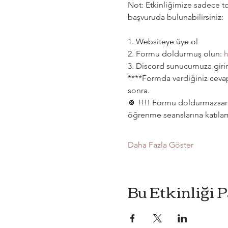
Not: Etkinliğimize sadece to
başvuruda bulunabilirsiniz:  
1. Websiteye üye ol 
2. Formu doldurmuş olun: 
h
3. Discord sunucumuza girin
****Formda verdiğiniz cevap
sonra.
🍀 !!!! Formu doldurmazsanı
öğrenme seanslarına katılam
Daha Fazla Göster
Bu Etkinliği 