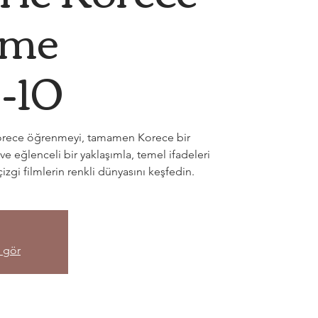
nme
-10
a Korece öğrenmeyi, tamamen Korece bir
e eğlenceli bir yaklaşımla, temel ifadeleri
izgi filmlerin renkli dünyasını keşfedin.
i gör