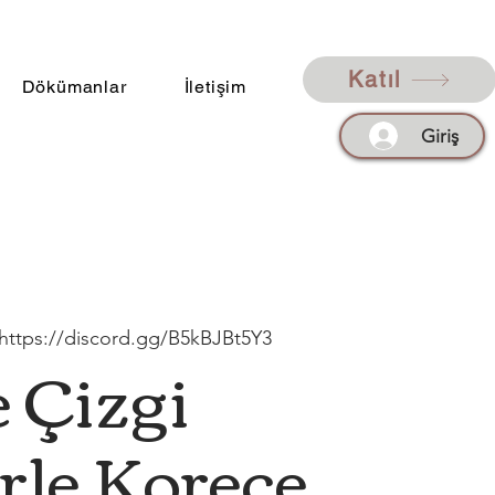
Katıl
Dökümanlar
İletişim
Giriş
 https://discord.gg/B5kBJBt5Y3
 Çizgi
rle Korece