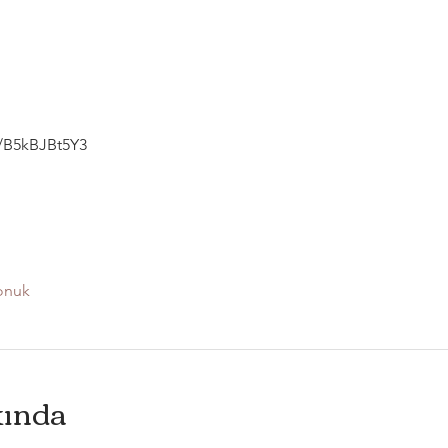
g/B5kBJBt5Y3
onuk
kında