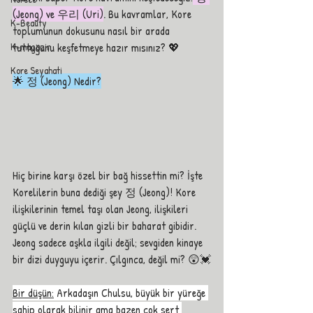
(Jeong) ve 우리 (Uri)
. Bu kavramlar, Kore 
K-Beauty
toplumunun dokusunu nasıl bir arada 
K-magazin
tuttuğunu keşfetmeye hazır mısınız? 💖
Kore Seyahati
🌟 정 (Jeong) Nedir?
Hiç birine karşı özel bir bağ hissettin mi? İşte 
Korelilerin buna dediği şey 정 (Jeong)! Kore 
ilişkilerinin temel taşı olan Jeong, ilişkileri 
güçlü ve derin kılan gizli bir baharat gibidir. 
Jeong sadece aşkla ilgili değil; sevgiden kinaye 
bir dizi duyguyu içerir. Çılgınca, değil mi? 😲💓
Bir düşün:
 Arkadaşın Chulsu, büyük bir yüreğe 
sahip olarak bilinir ama bazen çok sert 