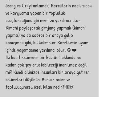
Jeong ve Uri'yi anlamak, Korelilerin nasıl sıcak 
ve karşılama yapan bir topluluk 
oluşturduğunu görmemize yardımcı olur. 
Kimchi paylaşarak gimjang yapmak (kimchi 
yapma) ya da sadece bir araya gelip 
konuşmak gibi, bu kelimeler Korelilerin uyum 
içinde yaşamasına yardımcı olur. 🍲❤️️
İki basit kelimenin bir kültür hakkında ne 
kadar çok şey anlatabileceği inanılmaz değil 
mi? Kendi dilinizde insanları bir araya getiren 
kelimeleri düşünün. Bunlar neler ve 
topluluğunuzu özel kılan nedir? 🌐💬
Yeni kültürleri keşfetmek, yeni dünyaların 
kapılarını açmak gibidir. Öğrenmeye, 
paylaşmaya devam edin ve küresel köyümüzü 
daha sıkı ve daha parlak hale getirelim! 🌍🔥