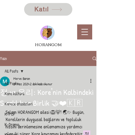
Katıl
HORANGOM
Yazı
All Posts
Merve Baran
All Posts
24 Haz 2024
2 dakikada okunur
정 ve 우리: Kore'nin Kalbindeki
Kore kültürü
Sıcaklık ve Birlik 🤝❤️🇰🇷
Korece atasözleri
Selam HORANGOM ailesi 🦁🐻! 🌏✨ Bugün, 
K-POP
Korelilerin duygusal bağlarını ve topluluk 
K-Drama
hissini derinlemesine anlamamıza yardımcı 
olan iki süper Kore kavramını keşfedeceğiz:
 정 
Korece