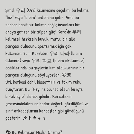
Şimdi 우리 (Uri) kelimesine geçelim, bu kelime 
"biz" veya "bizim" anlamına gelir. Ama bu 
sadece basit bir kelime değil; insanları bir 
araya getiren bir süper güç! Kore'de 우리 
kelimesi, herkesin büyük, mutlu bir aile 
parçası olduğunu göstermek için çok 
kullanılır. Yani Koreliler 우리 나라 (bizim 
ülkemiz) veya 우리 학교 (bizim okulumuz) 
dediklerinde, bu şeylerin kim olduklarının bir 
parçası olduğunu söylüyorlar. 🤗🌍
Uri, herkesi dahil hissettirir ve takım ruhu 
oluşturur. Bu, "Hey, ne olursa olsun bu işte 
birlikteyiz" demek gibidir. Korelilerin 
çevresindekileri ne kadar değerli gördüğünü ve 
sınıf arkadaşlarını kardeşler gibi gördüğünü 
gösterir! 🎉👨‍👩‍👧‍👦
🎭 Bu Kelimeler Neden Önemli?