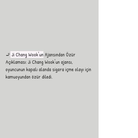
🚬
 Ji Chang Wook'un
 Ajansından Özür 
Açıklaması: Ji Chang Wook'un ajansı, 
oyuncunun kapalı alanda sigara içme olayı için 
kamuoyundan özür diledi.