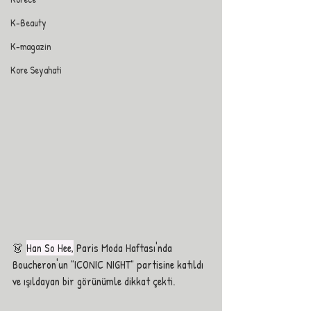
K-Beauty
K-magazin
Kore Seyahati
👗 
Han So Hee,
 Paris Moda Haftası'nda 
Boucheron'un "ICONIC NIGHT" partisine katıldı 
ve ışıldayan bir görünümle dikkat çekti.