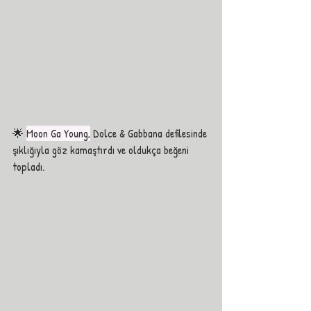
🌟 
Moon Ga Young,
 Dolce & Gabbana defilesinde 
şıklığıyla göz kamaştırdı ve oldukça beğeni 
topladı.