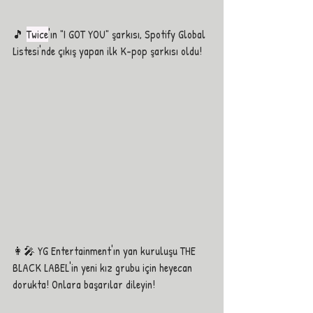
🎵 
Twice
'ın "I GOT YOU" şarkısı, Spotify Global 
Listesi'nde çıkış yapan ilk K-pop şarkısı oldu! 
👩‍🎤 YG Entertainment'ın yan kuruluşu THE 
BLACK LABEL'in yeni kız grubu için heyecan 
dorukta! Onlara başarılar dileyin!