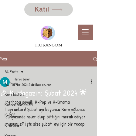
Katıl
HORANGOM
Yazı
All Posts
Merve Baran
All Posts
3 Mar 2024
2 dakikada okunur
🎉 K-Magazin: Şubat 2024 🌟
Kore kültürü
Merhaba sevgili K-Pop ve K-Drama 
Korece atasözleri
hayranları! Şubat ayı boyunca Kore eğlence 
K-POP
dünyasında neler olup bittiğini merak ediyor 
musunuz? İşte size şubat  ayı için bir recap: 
K-Drama
Korece