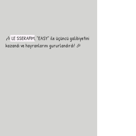
🎶
 LE SSERAFIM
, "EASY" ile üçüncü galibiyetini 
kazandı ve hayranlarını gururlandırdı! 🎉