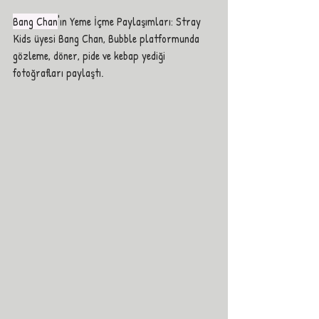
Bang Chan
'ın Yeme İçme Paylaşımları: Stray 
Kids üyesi Bang Chan, Bubble platformunda 
gözleme, döner, pide ve kebap yediği 
fotoğrafları paylaştı.