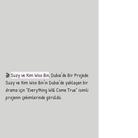
🎬 
Suzy ve Kim Woo Bin
, Dubai'de Bir Projede: 
Suzy ve Kim Woo Bin'in Dubai'de yaklaşan bir 
drama için "Everything Will Come True" isimli 
projenin çekimlerinde görüldü.