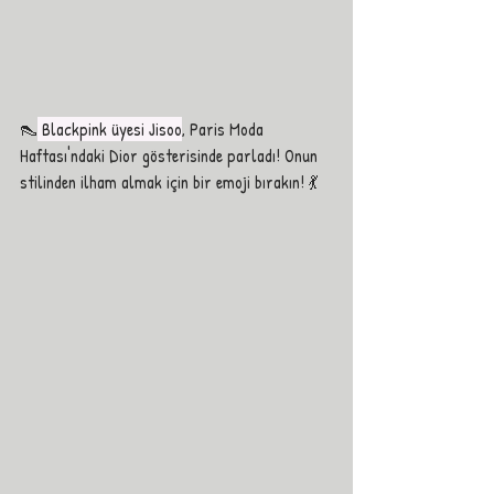
👠
 Blackpink üyesi Jisoo
, Paris Moda 
Haftası'ndaki Dior gösterisinde parladı! Onun 
stilinden ilham almak için bir emoji bırakın! 💃