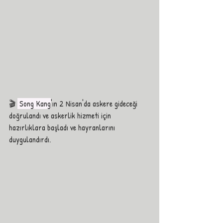
🎬 
 Song Kang
'ın 2 Nisan'da askere gideceği 
doğrulandı ve askerlik hizmeti için 
hazırlıklara başladı ve hayranlarını 
duygulandırdı. 