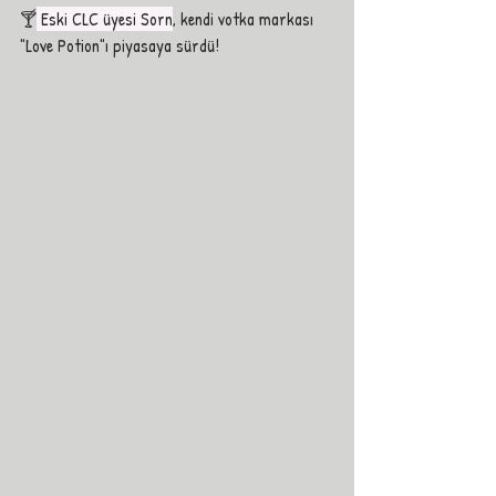
🍸
 Eski CLC üyesi Sorn
, kendi votka markası 
"Love Potion"ı piyasaya sürdü! 