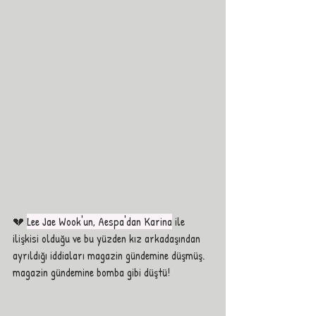
💔 
Lee Jae Wook'un, Aespa'dan Karina
 ile 
ilişkisi olduğu ve bu yüzden kız arkadaşından 
ayrıldığı iddiaları magazin gündemine düşmüş. 
magazin gündemine bomba gibi düştü! 