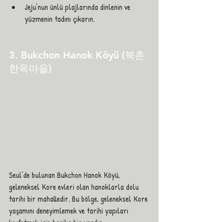
Jeju’nun ünlü plajlarında dinlenin ve 
yüzmenin tadını çıkarın.
3. Bukchon Hanok Köyü (북촌 
한옥마을)
Seul’de bulunan Bukchon Hanok Köyü, 
geleneksel Kore evleri olan hanoklarla dolu 
tarihi bir mahalledir. Bu bölge, geleneksel Kore 
yaşamını deneyimlemek ve tarihi yapıları 