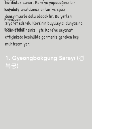
harikalar sunar. Kore’ye yapacağınız bir 
seyahat, unutulmaz anılar ve eşsiz 
K-Beauty
deneyimlerle dolu olacaktır. Bu yerleri 
K-magazin
ziyaret ederek, Kore’nin büyüleyici dünyasına 
Kore Seyahati
adım atabilirsiniz. İşte Kore’ye seyahat 
ettiğinizde kesinlikle görmeniz gereken beş 
muhteşem yer:
1. Gyeongbokgung Sarayı (경
복궁)