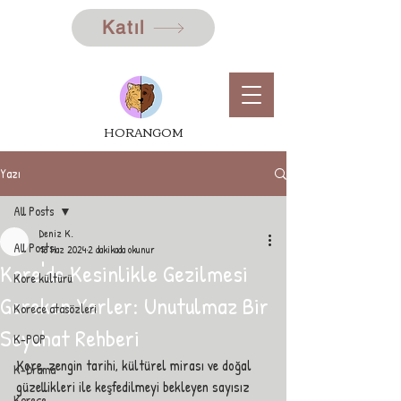
Katıl
HORANGOM
Yazı
All Posts
Deniz K.
All Posts
16 Haz 2024
2 dakikada okunur
Kore'de Kesinlikle Gezilmesi
Kore kültürü
Gereken Yerler: Unutulmaz Bir
Korece atasözleri
Seyahat Rehberi
K-POP
Kore, zengin tarihi, kültürel mirası ve doğal 
K-Drama
güzellikleri ile keşfedilmeyi bekleyen sayısız 
Korece