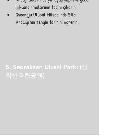
ışıklandırmalarının tadını çıkarın.
Gyeongju Ulusal Müzesi’nde Silla 
Krallığı’nın zengin tarihini öğrenin.
5. Seoraksan Ulusal Parkı (설
악산국립공원)